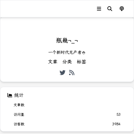
发生错误，状态码：
404
瓶幾¬_¬
一个新时代无产者🍚
文章
分类
标签
统计
文章数:
访问量:
53
访客数:
3984