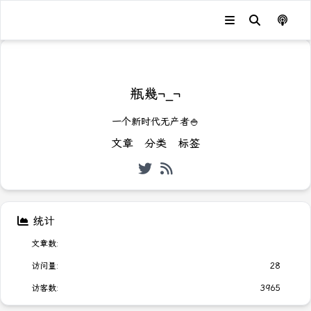
发生错误，状态码：
404
瓶幾¬_¬
一个新时代无产者🍚
文章
分类
标签
统计
文章数:
访问量:
28
访客数:
3965