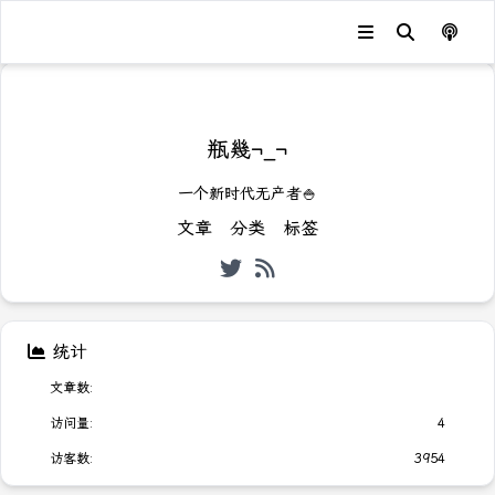
发生错误，状态码：
404
瓶幾¬_¬
一个新时代无产者🍚
文章
分类
标签
统计
文章数:
访问量:
4
访客数:
3954