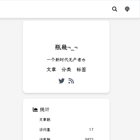
瓶幾¬_¬
一个新时代无产者🍚
文章
分类
标签
统计
文章数:
访问量:
17
访客数:
3972